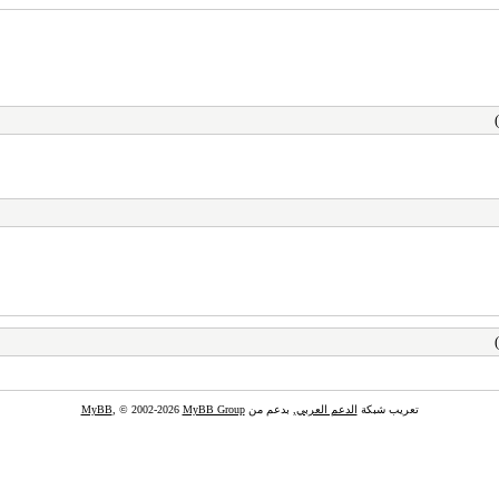
تعريب شبكة
الدعم العربي
, بدعم من
MyBB Group
, © 2002-2026
MyBB