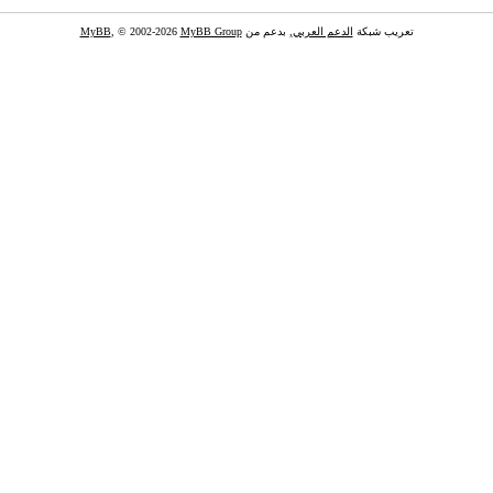
تعريب شبكة
الدعم العربي
, بدعم من
MyBB Group
, © 2002-2026
MyBB