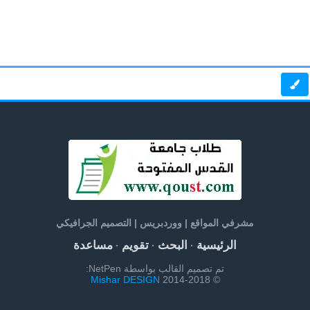
مشرفي المواقع | ووردبريس | التصميم الجرافيكي
الرئيسية
البحث
تقويم
مساعدة
·
·
·
تم تصميم القالب بواسطة NetPen:
Mishar DESIGN
© 2014-2018