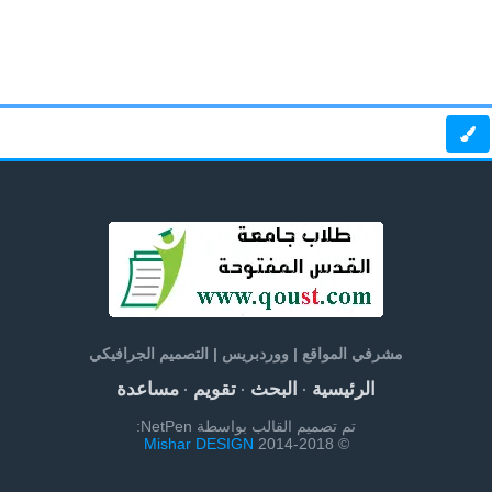
مشرفي المواقع | ووردبريس | التصميم الجرافيكي
الرئيسية
البحث
تقويم
مساعدة
·
·
·
تم تصميم القالب بواسطة NetPen:
Mishar DESIGN
© 2014-2018