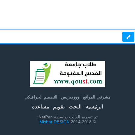
مشرفي المواقع | ووردبريس | التصميم الجرافيكي
الرئيسية
البحث
تقويم
مساعدة
·
·
·
تم تصميم القالب بواسطة NetPen:
Mishar DESIGN
© 2014-2018