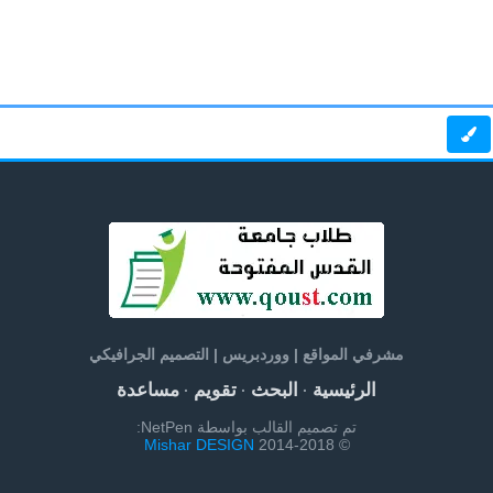
مشرفي المواقع | ووردبريس | التصميم الجرافيكي
الرئيسية
البحث
تقويم
مساعدة
·
·
·
تم تصميم القالب بواسطة NetPen:
Mishar DESIGN
© 2014-2018