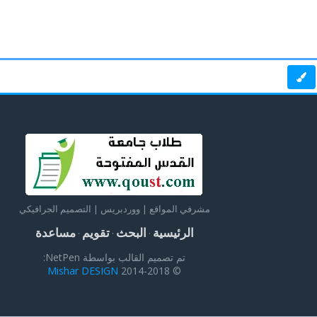
مشرفي المواقع | ووردبريس | التصميم الجرافيكي
الرئيسية
البحث
تقويم
مساعدة
·
·
·
تم تصميم القالب بواسطة NetPen:
Mishar DESIGN
© 2014-2018