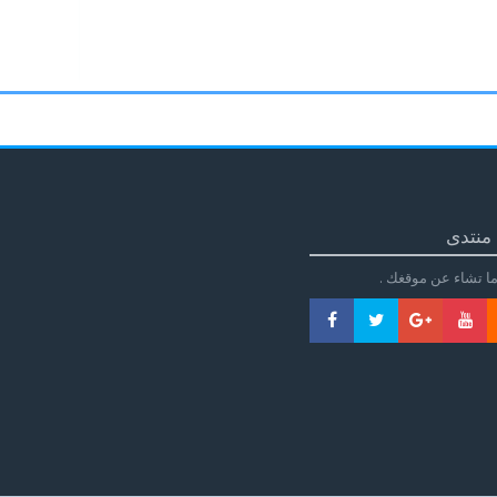
منتدى
ا تشاء عن موقغك .