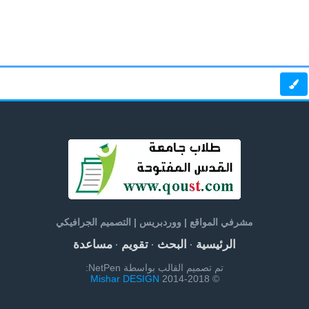
مشرفي المواقع | ووردبريس | التصميم الجرافيكي
الرئيسية
البحث
تقويم
مساعدة
·
·
·
تم تصميم القالب بواسطة NetPen:
Mishar DESIGN
© 2014-2018