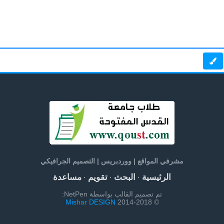
مشرفي المواقع | ووردبريس | التصميم الجرافيكي
الرئيسية
البحث
تقويم
مساعدة
·
·
·
تم تصميم القالب بواسطة NetPen:
Mishar DESIGN
© 2014-2018