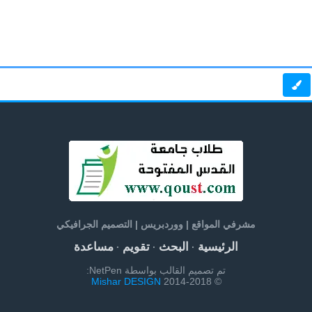
مشرفي المواقع | ووردبريس | التصميم الجرافيكي
الرئيسية
البحث
تقويم
مساعدة
·
·
·
تم تصميم القالب بواسطة NetPen:
Mishar DESIGN
© 2014-2018