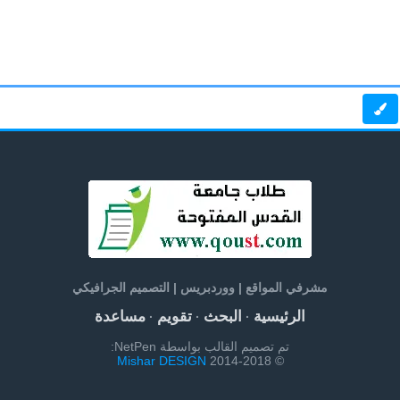
مشرفي المواقع | ووردبريس | التصميم الجرافيكي
الرئيسية
البحث
تقويم
مساعدة
·
·
·
تم تصميم القالب بواسطة NetPen:
Mishar DESIGN
© 2014-2018