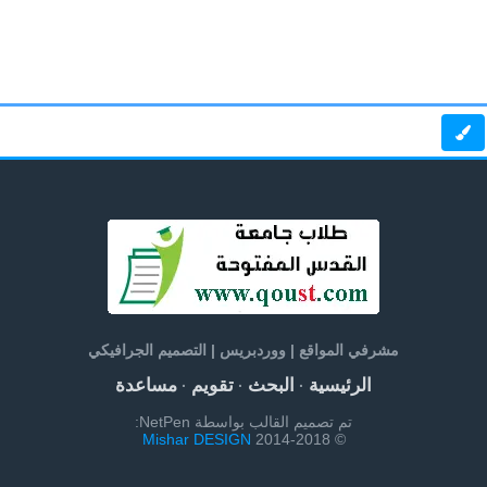
مشرفي المواقع | ووردبريس | التصميم الجرافيكي
الرئيسية
البحث
تقويم
مساعدة
·
·
·
تم تصميم القالب بواسطة NetPen:
Mishar DESIGN
© 2014-2018