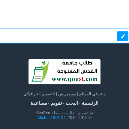
مشرفي المواقع | ووردبريس | التصميم الجرافيكي
الرئيسية
البحث
تقويم
مساعدة
·
·
·
تم تصميم القالب بواسطة NetPen:
Mishar DESIGN
© 2014-2018