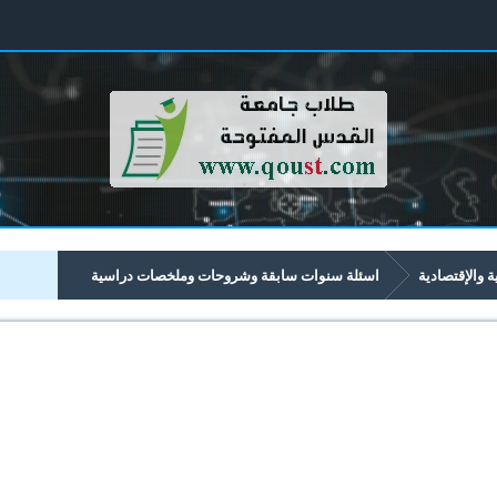
ية والإقتصادية
اسئلة سنوات سابقة وشروحات وملخصات دراسية
تصادية تبدأ برقم 43xx
4371 القانون التجاري