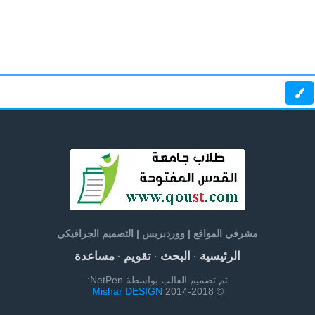
مشرفي المواقع | ووردبريس | التصميم الجرافيكي
الرئيسية
البحث
تقويم
مساعدة
·
·
·
تم تصميم القالب بواسطة NetPen:
Mishar DESIGN
© 2014-2018