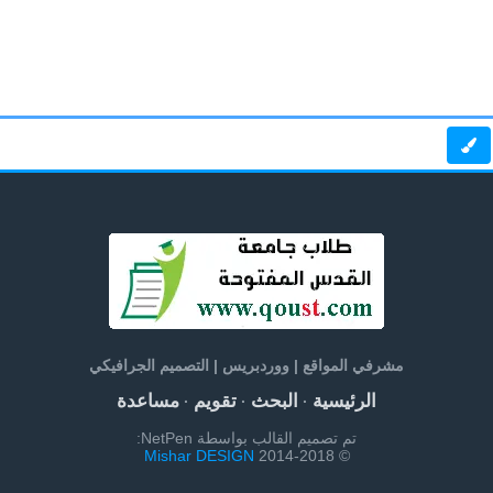
مشرفي المواقع | ووردبريس | التصميم الجرافيكي
الرئيسية
البحث
تقويم
مساعدة
·
·
·
تم تصميم القالب بواسطة NetPen:
Mishar DESIGN
© 2014-2018