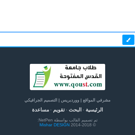
مشرفي المواقع | ووردبريس | التصميم الجرافيكي
الرئيسية
البحث
تقويم
مساعدة
·
·
·
تم تصميم القالب بواسطة NetPen:
Mishar DESIGN
© 2014-2018