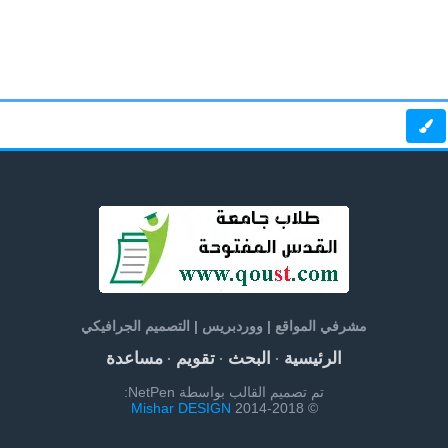
مشرفي المواقع | ووردبريس | التصميم الجرافيكي
الرئيسية
البحث
تقويم
مساعدة
·
·
·
تم تصميم القالب بواسطة NetPen:
Mishar DESIGN
© 2014-2018