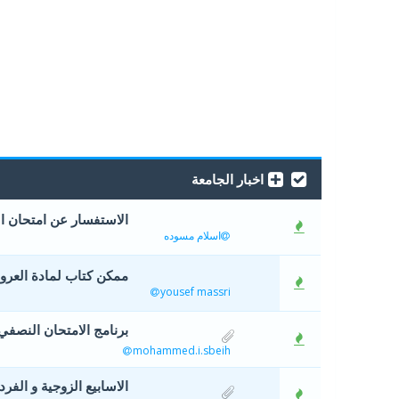
اخبار الجامعة
الاستفسار عن امتحان 
اسلام مسوده
ممكن كتاب لمادة العروض والإيقاع PDF ا
yousef massri
برنامج الامتحان النصفي ل
mohammed.i.sbeih
الاسابيع الزوجية و الفردي