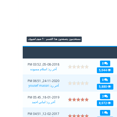
مستخدمون يتصفحون هذا القسم : 1 ضيف/ضيوف
0
05-08-2018, 03:52 PM
آخر رد
:
اسلام مسوده
5,044
0
24-11-2020, 06:51 PM
آخر رد
:
yousef massri
5,880
3
18-01-2019, 05:45 PM
آخر رد
:
اماني احمد
8,072
1
12-02-2017, 04:51 PM