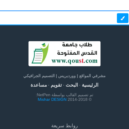
مشرفي المواقع | ووردبريس | التصميم الجرافيكي
الرئيسية
البحث
تقويم
مساعدة
·
·
·
تم تصميم القالب بواسطة NetPen:
Mishar DESIGN
© 2014-2018
روابط سريعة