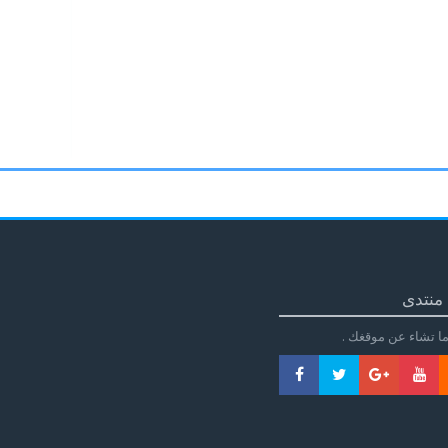
منتدى
ا تشاء عن موقغك .