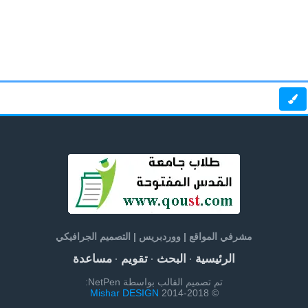
مشرفي المواقع | ووردبريس | التصميم الجرافيكي
الرئيسية
البحث
تقويم
مساعدة
·
·
·
تم تصميم القالب بواسطة NetPen:
Mishar DESIGN
© 2014-2018