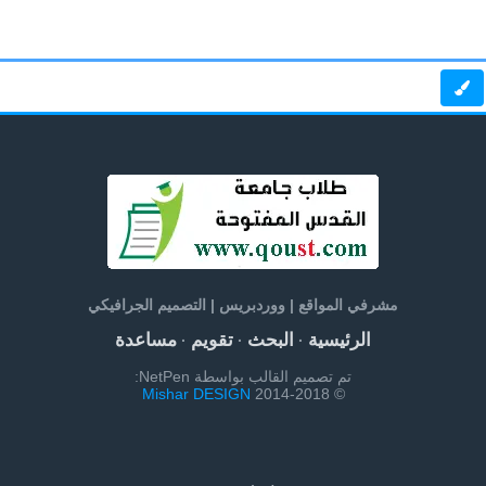
مشرفي المواقع | ووردبريس | التصميم الجرافيكي
الرئيسية
البحث
تقويم
مساعدة
·
·
·
تم تصميم القالب بواسطة NetPen:
Mishar DESIGN
© 2014-2018