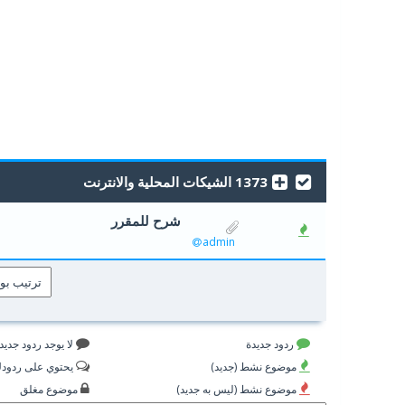
1373 الشيكات المحلية والانترنت
شرح للمقرر
0 أصوات - 0 من معدل 5 أصوات
5
4
3
2
1
admin
ردود جديدة
لا يوجد ردود جديد
موضوع نشط (جديد)
يحتوي على ردود
موضوع نشط (ليس به جديد)
موضوع مغلق