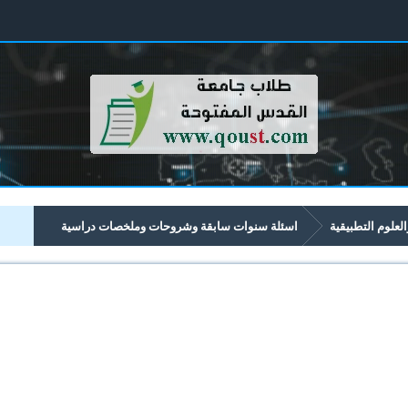
العلوم التطبيقية
اسئلة سنوات سابقة وشروحات وملخصات دراسية
تبدأ برقم 13xx
1373 الشيكات المحلية والانترنت