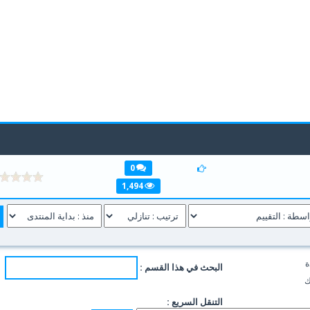
0
1,494
ة
البحث في هذا القسم :
ك
التنقل السريع :