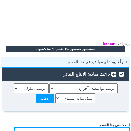
بإشراف :
Reham
مستخدمون يتصفحون هذا القسم : 1 ضيف/ضيوف
عفواًً لا يوجد أي مواضيع في هذا القسم . .
2215 مبادئ الانتاج النباتي
البحث في هذا القسم :