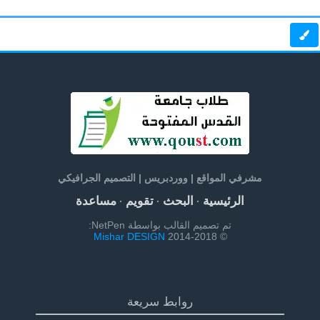
مشرفي المواقع | ووردبريس | التصميم الجرافيكي
الرئيسية
البحث
تقويم
مساعدة
·
·
·
تم تصميم القالب بواسطة NetPen:
Mishar DESIGN
© 2014-2018
روابط سريعة