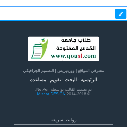
مشرفي المواقع | ووردبريس | التصميم الجرافيكي
الرئيسية
البحث
تقويم
مساعدة
·
·
·
تم تصميم القالب بواسطة NetPen:
Mishar DESIGN
© 2014-2018
روابط سريعة