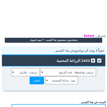
بإشراف :
Reham
مستخدمون يتصفحون هذا القسم : 1 ضيف/ضيوف
عفواًً لا يوجد أي مواضيع في هذا القسم . .
2433 الزراعة المحمية
البحث في هذا القسم :