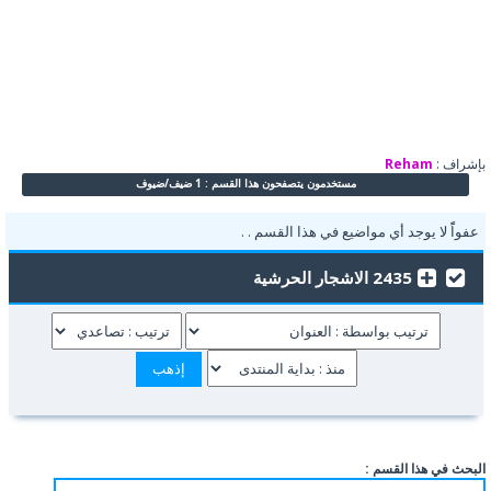
بإشراف :
Reham
مستخدمون يتصفحون هذا القسم : 1 ضيف/ضيوف
عفواًً لا يوجد أي مواضيع في هذا القسم . .
2435 الاشجار الحرشية
البحث في هذا القسم :