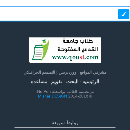
مشرفي المواقع | ووردبريس | التصميم الجرافيكي
الرئيسية
البحث
تقويم
مساعدة
·
·
·
تم تصميم القالب بواسطة NetPen:
Mishar DESIGN
© 2014-2018
روابط سريعة