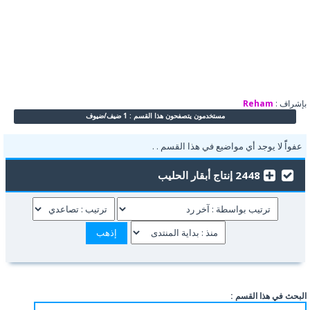
بإشراف :
Reham
مستخدمون يتصفحون هذا القسم : 1 ضيف/ضيوف
عفواًً لا يوجد أي مواضيع في هذا القسم . .
2448 إنتاج أبقار الحليب
البحث في هذا القسم :