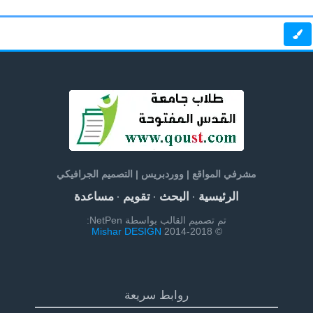
مشرفي المواقع | ووردبريس | التصميم الجرافيكي
الرئيسية
البحث
تقويم
مساعدة
·
·
·
تم تصميم القالب بواسطة NetPen:
Mishar DESIGN
© 2014-2018
روابط سريعة