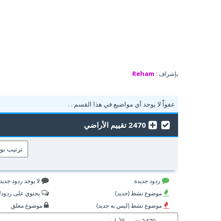
Reham
بإشراف :
عفواًً لا يوجد أي مواضيع في هذا القسم . .
2470 تقييم الأراضي
ردود جديدة
لا يوجد ردود جديد
موضوع نشط (جديد)
يحتوي على ردود
موضوع نشط (ليس به جديد)
موضوع مغلق