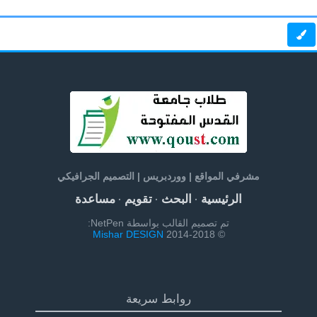
مشرفي المواقع | ووردبريس | التصميم الجرافيكي
الرئيسية
البحث
تقويم
مساعدة
·
·
·
تم تصميم القالب بواسطة NetPen:
Mishar DESIGN
© 2014-2018
روابط سريعة