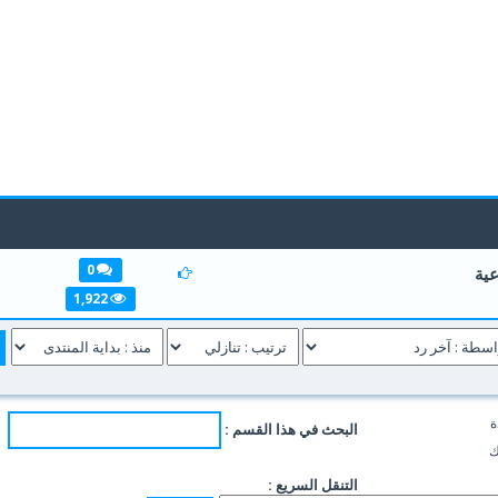
0
عية
1
2
3
4
1,922
ة
البحث في هذا القسم :
ك
التنقل السريع :