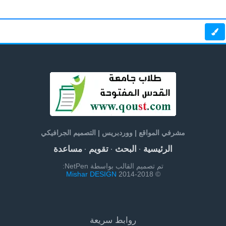
مشرفي المواقع | ووردبريس | التصميم الجرافيكي
الرئيسية
البحث
تقويم
مساعدة
·
·
·
تم تصميم القالب بواسطة NetPen:
Mishar DESIGN
© 2014-2018
روابط سريعة