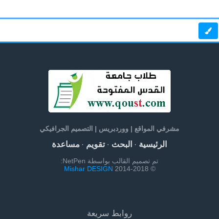
مشرفي المواقع | ووردبريس | التصميم الجرافيكي
الرئيسية
البحث
تقويم
مساعدة
·
·
·
تم تصميم القالب بواسطة NetPen:
Mishar DESIGN
© 2014-2018
روابط سريعة