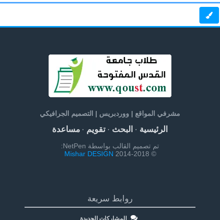
مشرفي المواقع | ووردبريس | التصميم الجرافيكي
الرئيسية
البحث
تقويم
مساعدة
·
·
·
تم تصميم القالب بواسطة NetPen:
Mishar DESIGN
© 2014-2018
روابط سريعة
المشاركات الجديدة