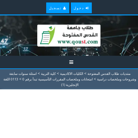
دخول
تسجيل
>
>
>
منتديات طلاب القدس المفتوحة
الكليات الاكاديمية
كلية التربية
اسئلة سنوات سابقة
>
>
وشروحات وملخصات دراسية
امتحانات وملخصات المقررات التأسيسية تبدأ برقم 0
0113 اللغة
الإنجليزية (1)