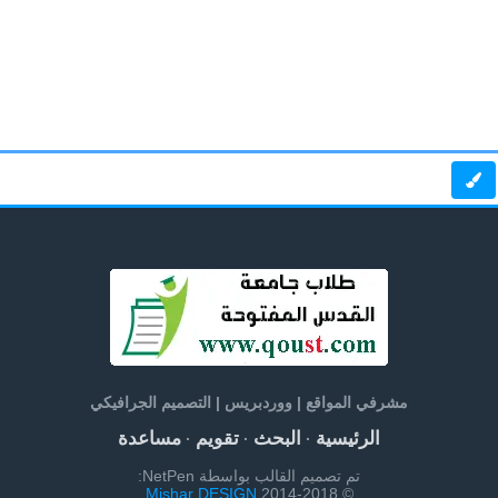
مشرفي المواقع | ووردبريس | التصميم الجرافيكي
الرئيسية
البحث
تقويم
مساعدة
·
·
·
تم تصميم القالب بواسطة NetPen:
Mishar DESIGN
© 2014-2018