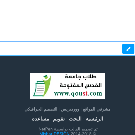
مشرفي المواقع | ووردبريس | التصميم الجرافيكي
الرئيسية
البحث
تقويم
مساعدة
·
·
·
تم تصميم القالب بواسطة NetPen:
Mishar DESIGN
© 2014-2018