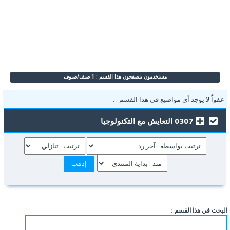
مستخدمون يتصفحون هذا القسم : 1 ضيف/ضيوف
عفواًً لا يوجد أي مواضيع في هذا القسم . .
0307 التعايش مع التكنولوجيا
البحث في هذا القسم :