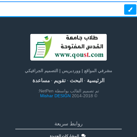
مشرفي المواقع | ووردبريس | التصميم الجرافيكي
الرئيسية
البحث
تقويم
مساعدة
·
·
·
تم تصميم القالب بواسطة NetPen:
Mishar DESIGN
© 2014-2018
روابط سريعة
المشاركات الجديدة