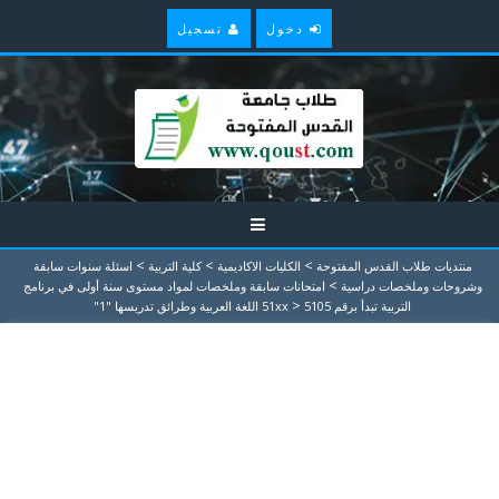
دخول
تسجيل
>
>
>
منتديات طلاب القدس المفتوحة
الكليات الاكاديمية
كلية التربية
اسئلة سنوات سابقة
>
وشروحات وملخصات دراسية
امتحانات سابقة وملخصات لمواد مستوى سنة أولى في برنامج
>
التربية تبدأ برقم 51xx
5105 اللغة العربية وطرائق تدريسها "1"