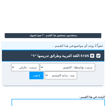
مستخدمون يتصفحون هذا القسم : 1 ضيف/ضيوف
عفواًً لا يوجد أي مواضيع في هذا القسم . .
5105 اللغة العربية وطرائق تدريسها "1"
البحث في هذا القسم :