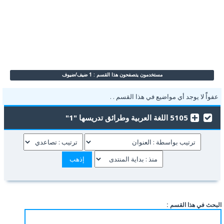
مستخدمون يتصفحون هذا القسم : 1 ضيف/ضيوف
عفواًً لا يوجد أي مواضيع في هذا القسم . .
5105 اللغة العربية وطرائق تدريسها "1"
البحث في هذا القسم :