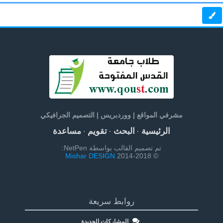
مشرفي المواقع | ووردبريس | التصميم الجرافيكي
الرئيسية
البحث
تقويم
مساعدة
·
·
·
تم تصميم القالب بواسطة NetPen:
Mishar DESIGN
© 2014-2018
روابط سريعة
المشاركات الجديدة