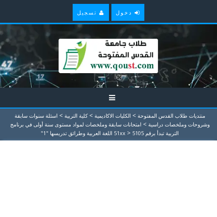
دخول
تسجيل
>
>
>
منتديات طلاب القدس المفتوحة
الكليات الاكاديمية
كلية التربية
اسئلة سنوات سابقة
>
وشروحات وملخصات دراسية
امتحانات سابقة وملخصات لمواد مستوى سنة أولى في برنامج
>
التربية تبدأ برقم 51xx
5105 اللغة العربية وطرائق تدريسها "1"