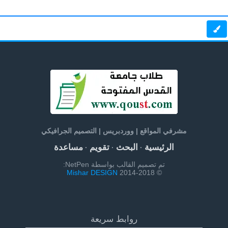
مشرفي المواقع | ووردبريس | التصميم الجرافيكي
الرئيسية
البحث
تقويم
مساعدة
·
·
·
تم تصميم القالب بواسطة NetPen:
Mishar DESIGN
© 2014-2018
روابط سريعة