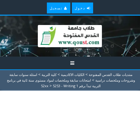
دخول
تسجيل
>
>
>
منتديات طلاب القدس المفتوحة
الكليات الاكاديمية
كلية التربية
اسئلة سنوات سابقة
>
وشروحات وملخصات دراسية
امتحانات سابقة وملخصات لمواد مستوى سنة ثانية في برنامج
>
التربية تبدأ برقم 52xx
5253 - Writing 1