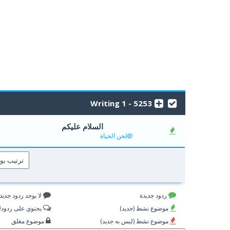
5253 - Writing 1
السلام عليكم
0 أصوات - 0 من معدل 5 أصوات
5
4
3
2
1
لحن الحياة
ردود جديدة
لا يوجد ردود جديد
موضوع نشط (جديد)
يحتوي على ردود
موضوع نشط (ليس به جديد)
موضوع مغلق