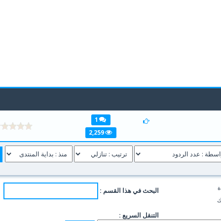
1
2,259
ة
البحث في هذا القسم :
ك
التنقل السريع :