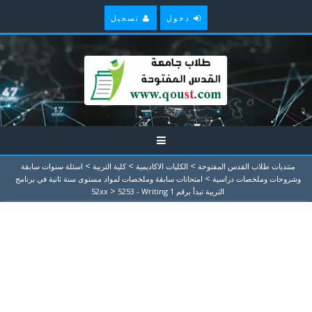
دخول
تسجيل
>
>
>
منتديات طلاب القدس المفتوحة
الكليات الاكاديمية
كلية التربية
اسئلة سنوات سابقة
>
وشروحات وملخصات دراسية
امتحانات سابقة وملخصات لمواد مستوى سنة ثانية في برنامج
>
التربية تبدأ برقم 52xx
5253 - Writing 1