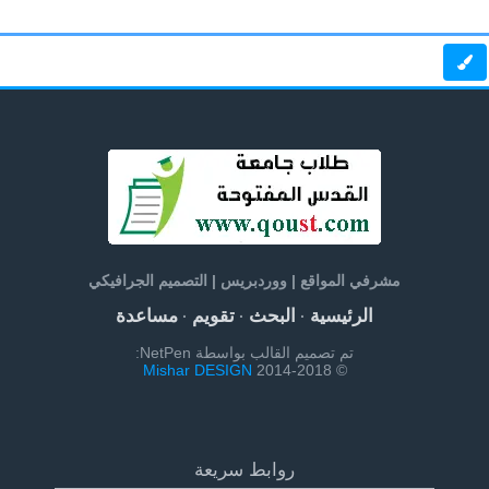
مشرفي المواقع | ووردبريس | التصميم الجرافيكي
الرئيسية
البحث
تقويم
مساعدة
·
·
·
تم تصميم القالب بواسطة NetPen:
Mishar DESIGN
© 2014-2018
روابط سريعة