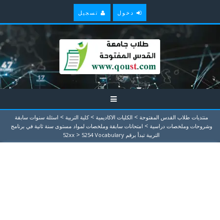
دخول
تسجيل
>
>
>
منتديات طلاب القدس المفتوحة
الكليات الاكاديمية
كلية التربية
اسئلة سنوات سابقة
>
وشروحات وملخصات دراسية
امتحانات سابقة وملخصات لمواد مستوى سنة ثانية في برنامج
>
التربية تبدأ برقم 52xx
5254 Vocabulary