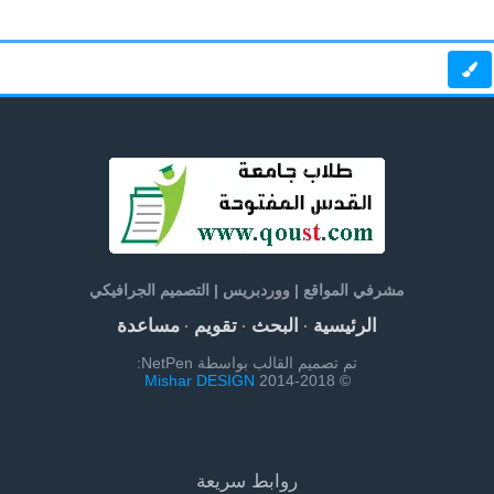
مشرفي المواقع | ووردبريس | التصميم الجرافيكي
الرئيسية
البحث
تقويم
مساعدة
·
·
·
تم تصميم القالب بواسطة NetPen:
Mishar DESIGN
© 2014-2018
روابط سريعة