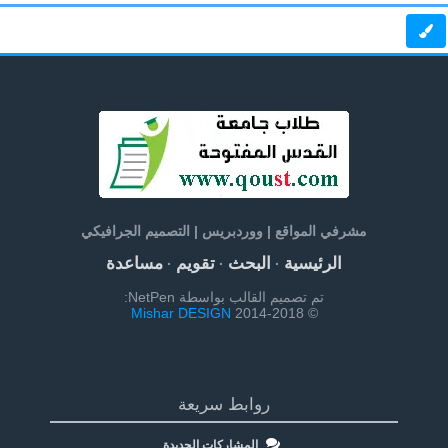
مشرفي المواقع | ووردبريس | التصميم الجرافيكي
الرئيسية
البحث
تقويم
مساعدة
·
·
·
تم تصميم القالب بواسطة NetPen:
Mishar DESIGN
© 2014-2018
روابط سريعة
المشاركات الجديدة