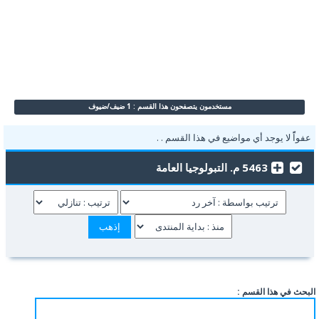
مستخدمون يتصفحون هذا القسم : 1 ضيف/ضيوف
عفواًً لا يوجد أي مواضيع في هذا القسم . .
5463 م. التبولوجيا العامة
البحث في هذا القسم :