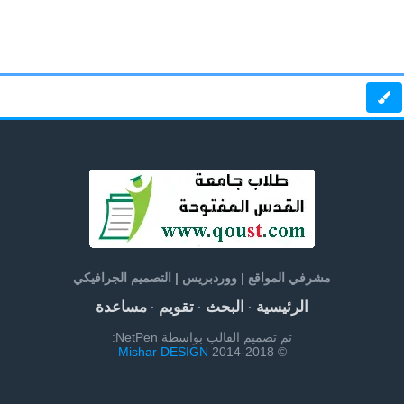
مشرفي المواقع | ووردبريس | التصميم الجرافيكي
الرئيسية
البحث
تقويم
مساعدة
·
·
·
تم تصميم القالب بواسطة NetPen:
Mishar DESIGN
© 2014-2018