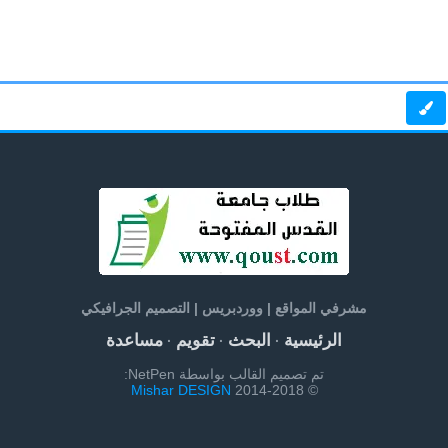
مشرفي المواقع | ووردبريس | التصميم الجرافيكي
الرئيسية
البحث
تقويم
مساعدة
·
·
·
تم تصميم القالب بواسطة NetPen:
Mishar DESIGN
© 2014-2018