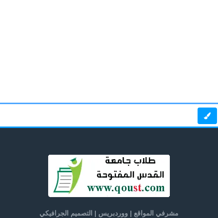
مشرفي المواقع | ووردبريس | التصميم الجرافيكي