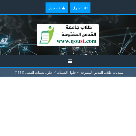
دخول
تسجيل
>
>
منتديات طلاب القدس المفتوحة
حلول التعيينات
حلول تعيينات الفصل (1161)